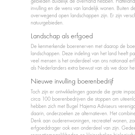
gebieden duidelijk de overhand hebben. Platteland
invulling en de wens van landelijk wonen. Buiten 
overwegend open landschappen zijn. Er zijn versc
natuurgebieden.
Landschap als erfgoed
De kenmerkende boerenerven met daarop de boerde
landschappen. Deze indeling van het land heeft pas
veel mensen is het onderdeel van ons nationaal e
als Nederlanders extra bewust van als we door het 
Nieuwe invulling boerenbedrijf
Toch zijn er ontwikkelingen gaande die grote impact 
circa 100 boerenbedrijven die stoppen om uitee
hebben zich met Bugel Hajema Adviseurs verenigd 
daarin, onderzoeken ze alternatieven. Het combine
Denk aan ouderenwoningen, recreatief wonen, zorgw
erfgoeddrager ook een onderdeel van zijn. Gedee