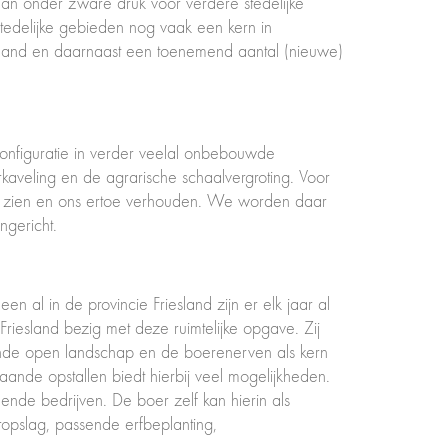
aan onder zware druk voor verdere stedelijke
stedelijke gebieden nog vaak een kern in
nland en daarnaast een toenemend aantal (nieuwe)
nfiguratie in verder veelal onbebouwde
rkaveling en de agrarische schaalvergroting. Voor
ap zien en ons ertoe verhouden. We worden daar
ngericht.
n al in de provincie Friesland zijn er elk jaar al
riesland bezig met deze ruimtelijke opgave. Zij
nde open landschap en de boerenerven als kern
ande opstallen biedt hierbij veel mogelijkheden.
nde bedrijven. De boer zelf kan hierin als
opslag, passende erfbeplanting,