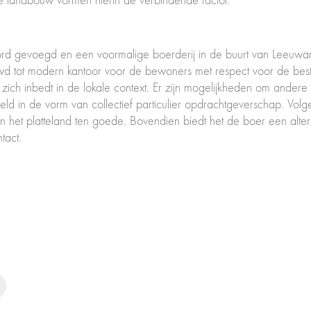
he landbouw vormen hierin de verbindende factor.
woord gevoegd en een voormalige boerderij in de buurt van Lee
wd tot modern kantoor voor de bewoners met respect voor de bestaa
ich inbedt in de lokale context. Er zijn mogelijkheden om andere
ld in de vorm van collectief particulier opdrachtgeverschap. Vol
et platteland ten goede. Bovendien biedt het de boer een alternat
tact.