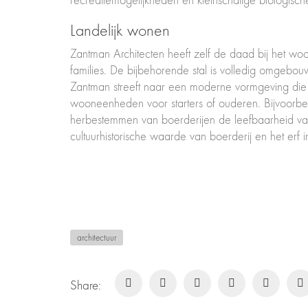
recreatiemogelijkheden en kleinschalige biologisc
Landelijk wonen
Zantman Architecten heeft zelf de daad bij het 
families. De bijbehorende stal is volledig omgebou
Zantman streeft naar een moderne vormgeving die z
wooneenheden voor starters of ouderen. Bijvoorbee
herbestemmen van boerderijen de leefbaarheid van h
cultuurhistorische waarde van boerderij en het erf in
architectuur
Share: