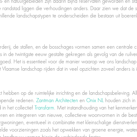
s- en natuurgebieden zijn daarin bijna reservaten geworden en st
de randstad liggen die verhoudingen anders. Daar zien we dat de 
hillende landschapstypen te onderscheiden die bestaan uit boere
rij, de stallen, en de bosschages vormen samen een centrale co
 in de twintigste eeuw gestalte gekregen als gevolg van de ruilve
rfgoed. Het is essentieel voor de manier waarop we ons landsch
Vlaamse landschap rijden dat in veel opzichten zoveel anders is i
hebben op de ruimtelijke inrichting en de landschapsbeleving. Allee
nlopende redenen.
Zantman Architecten
en
Onix NL
houden zich in F
in het collectief
Transfarm
. Met instandhouding van het kenmerke
ren en integreren van nieuwe, collectieve woonvormen in de besta
oningen, eventueel in combinatie met kleinschalige dienstverlene
lde voorzieningen zoals het opwekken van groene energie, water