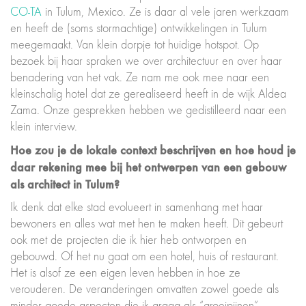
CO-TA
in Tulum, Mexico. Ze is daar al vele jaren werkzaam
en heeft de (soms stormachtige) ontwikkelingen in Tulum
meegemaakt. Van klein dorpje tot huidige hotspot. Op
bezoek bij haar spraken we over architectuur en over haar
benadering van het vak. Ze nam me ook mee naar een
kleinschalig hotel dat ze gerealiseerd heeft in de wijk Aldea
Zama. Onze gesprekken hebben we gedistilleerd naar een
klein interview.
Hoe zou je de lokale context beschrijven en hoe houd je
daar rekening mee bij het ontwerpen van een gebouw
als architect in Tulum?
Ik denk dat elke stad evolueert in samenhang met haar
bewoners en alles wat met hen te maken heeft. Dit gebeurt
ook met de projecten die ik hier heb ontworpen en
gebouwd. Of het nu gaat om een hotel, huis of restaurant.
Het is alsof ze een eigen leven hebben in hoe ze
verouderen. De veranderingen omvatten zowel goede als
minder goede aspecten die ik graag als “groeipijnen”