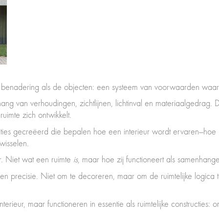
de benadering als de objecten: een systeem van voorwaarden waarui
ng van verhoudingen, zichtlijnen, lichtinval en materiaalgedrag.
imte zich ontwikkelt.
ties gecreëerd die bepalen hoe een interieur wordt ervaren—hoe he
wisselen.
ur. Niet wat een ruimte
is
, maar hoe zij functioneert als samenhang
precisie. Niet om te decoreren, maar om de ruimtelijke logica te 
terieur, maar functioneren in essentie als ruimtelijke constructies