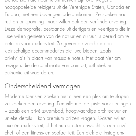
hoogopgeleide reizigers uit de Verenigde Staten, Canada en
Europa, met een bovengemiddeld inkomen. Ze zoeken naar
rust en ontspanning, maar willen ook een verfijnde ervaring.
Deze demografie, bestaande uit dertigers en veertigers die in
luxe willen genieten van de natuur en cultuur, is bereid om te
betalen voor exclusiviteit. Ze geven de voorkeur aan
kleinschalige accommodaties die luxe bieden, zoals
privévilla’s in plaats van massale hotels. Het gaat hier om
reizigers die de combinatie van comfort, esthetiek en
authenticiteit waarderen.
Onderscheidend vermogen
Moderne toeristen zoeken niet alleen een plek om te slapen,
ze zoeken een ervaring. Een villa met de juiste voorzieningen
– zoals een privé zwembad, hoogwaardige architectuur en
unieke details – kan premium prijzen vragen. Gasten willen
luxe én exclusiviteit, of het nu een sterrenwacht is, een privé-
chef, of een fitness- en spafaciliteit. Een plek die Instagram-