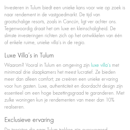
Investeren in Tulum biedt een unieke kans voor wie op zoek is
naar rendement in de vastgoedmarkt. De tijd van
grootschalige resorts, zoals in Cancún, ligt ver achter ons.
Tegenwoordig draait het om luxe en kleinschaligheid. De
slimste investeringen richten zich op het ontwikkelen van één
of enkele ruime, unieke villa’s in de regio.
Luxe Villa’s in Tulum
Waarom? Vooral in Tulum en omgeving zijn
luxe villa’s
met
minimaal drie slaapkamers het meest lucratief. Ze bieden
meer dan alleen comfort; ze creëren een unieke ervaring
voor hun gasten. Luxe, authenticiteit en doordacht design zijn
essentieel om een hoge bezettingsgraad te garanderen. Met
zulke woningen kun je rendementen van meer dan 10%
realiseren.
Exclusieve ervaring
De toeristen die naar Tulum trekken zijn overwegend