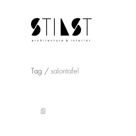
Tag /
salontafel