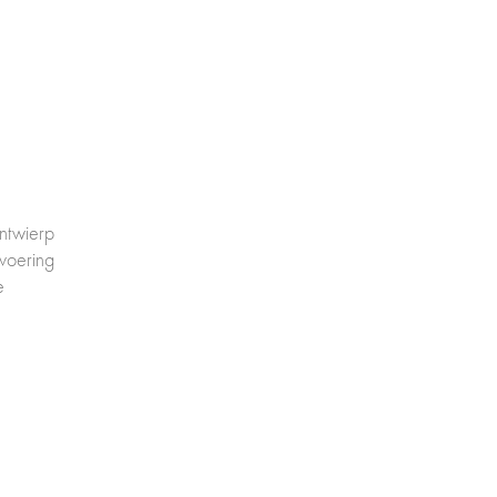
ntwierp
tvoering
e