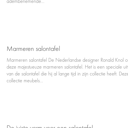
adembenemende…
Marmeren salontafel
Marmeren salontafel De Nederlandse designer Ronald Knol o
deze majestueuze marmeren salontafel. Het is een speciale ui
van de salontafel die hij al lange tijd in zijn collectie heeft. Dez
collectie meubels…
De juiste vorm voor een salontafel