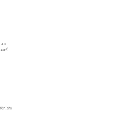
naam
daan?
daan om