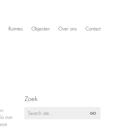
Ruimtes
Objecten
Over ons
Contact
Zoek
Search
en
for:
lla met
Deze