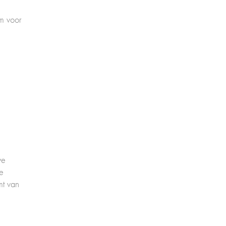
rm voor
we
de
mt van